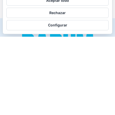
Aceptar todo
Rechazar
Configurar
Creado para los verdaderos «Disfrutones» de la vida.
Tranquil@… no irás al infierno.
Compañía
Productos
Contacto