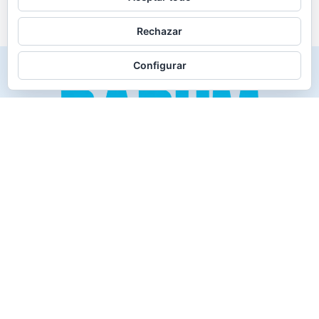
Rechazar
Configurar
Creado para los verdaderos «Disfrutones» de la vida.
Tranquil@… no irás al infierno.
Compañía
Productos
Contacto