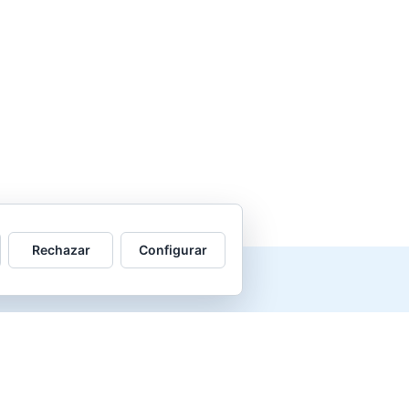
Rechazar
Configurar
 al infierno.