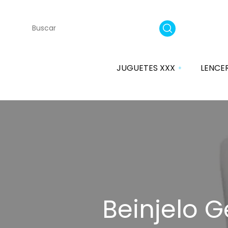
JUGUETES XXX
LENCE
Vibradores
SATISFYER
Dildos
Plugs
Anal
Beinjelo G
Masturbadores Ella