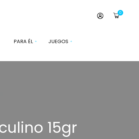
0
PARA ÉL
JUEGOS
Dados
ervativos
Esposas y Antifaces
turbadores Él
Juegos Comestibles
vos Vibradores
Juegos de Cartas
imuladores
Juegos de Mesa
rrolladores
culino 15gr
Juegos de Pareja
das Pene
Disfraces
chables