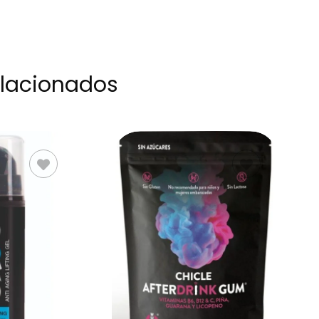
elacionados
AL
LEER MÁS
O