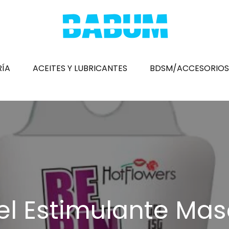
RÍA
ACEITES Y LUBRICANTES
BDSM/ACCESORIOS
Pres
Mas
Hue
Est
Desa
el Estimulante Mas
Fun
Hin