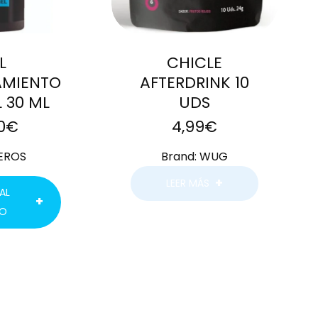
L
CHICLE
AMIENTO
AFTERDRINK 10
 30 ML
UDS
0
€
4,99
€
EROS
Brand:
WUG
LEER MÁS
AL
TO