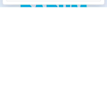
Creado para los verdaderos «Disfrutones» de la vida.
Tranquil@… no irás al infierno.
Compañía
Productos
Contacto
Política de cookies
Reembolsos y Devoluciones