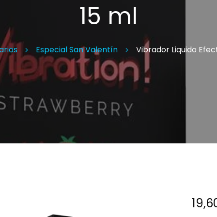
15 ml
Espe
arios
Especial San Valentín
Vibrador Liquido Efe
19,6