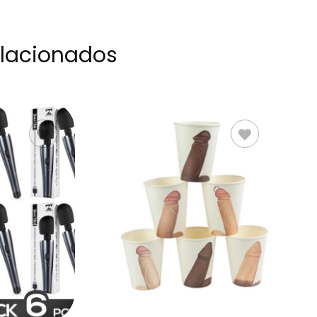
elacionados
AL
AÑADIR AL
O
CARRITO