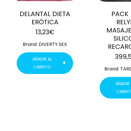
DELANTAL DIETA
PACK 
ERÓTICA
REL
MASAJ
13,23
€
SILI
Brand:
DIVERTY SEX
RECAR
399,
AÑADIR AL
CARRITO
Brand:
TAR
AÑADIR 
CARRI