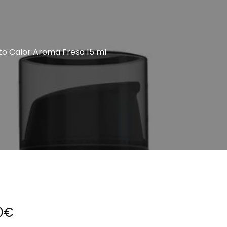
cial Gay
cto Calor Aroma Fresa 15 ml
0
€