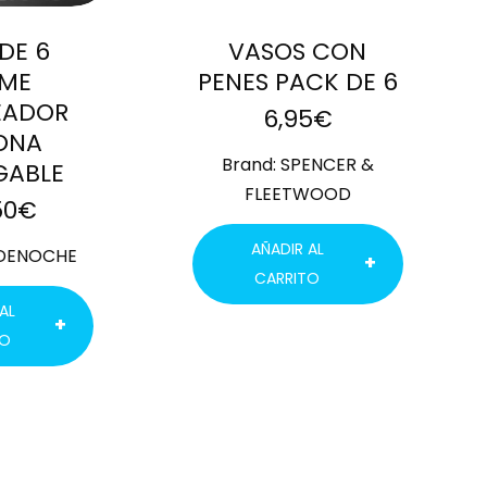
DE 6
VASOS CON
YME
PENES PACK DE 6
EADOR
6,95
€
CONA
Brand:
SPENCER &
GABLE
FLEETWOOD
50
€
AÑADIR AL
DENOCHE
CARRITO
AL
TO