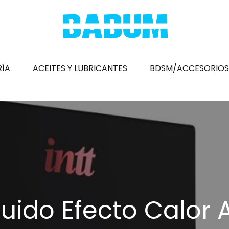
RÍA
ACEITES Y LUBRICANTES
BDSM/ACCESORIOS
Pres
Mas
Hue
Est
Desa
quido Efecto Calor
Fun
Hin