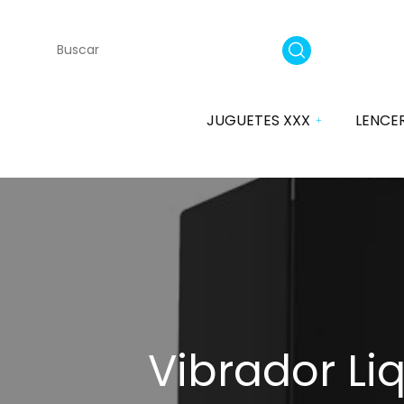
JUGUETES XXX
LENCE
Vibradores
SATISFYER
Dildos
Plugs
Anal
Vibrador Li
Masturbadores Ella