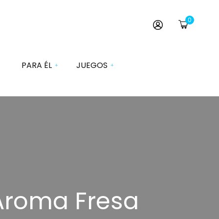
0
PARA ÉL
JUEGOS
Dados
ervativos
Esposas y Antifaces
turbadores Él
Juegos Comestibles
vos Vibradores
Juegos de Cartas
imuladores
Juegos de Mesa
rrolladores
 Aroma Fresa
Juegos de Pareja
das Pene
Disfraces
chables