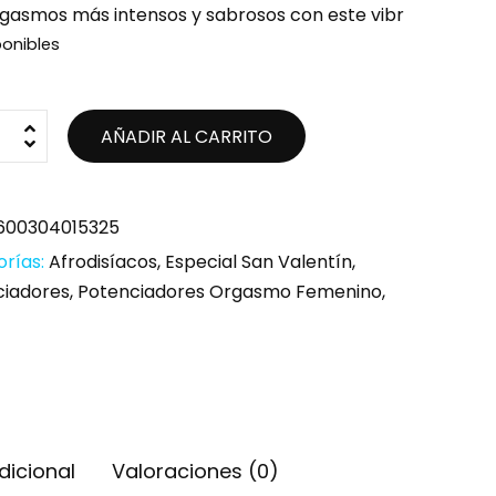
gasmos más intensos y sabrosos con este vibr
ponibles
AÑADIR AL CARRITO
600304015325
orías:
Afrodisíacos
,
Especial San Valentín
,
ciadores
,
Potenciadores Orgasmo Femenino
,
dicional
Valoraciones (0)