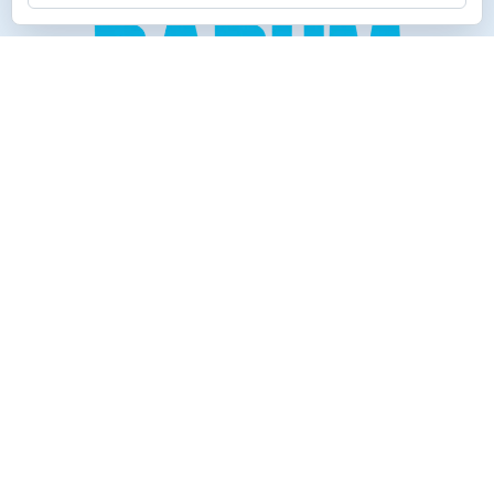
Creado para los verdaderos «Disfrutones» de la vida.
Tranquil@… no irás al infierno.
Compañía
Productos
Contacto
Política de cookies
Reembolsos y Devoluciones