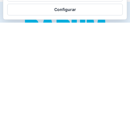
Configurar
Creado para los verdaderos «Disfrutones» de la vida.
Tranquil@… no irás al infierno.
Compañía
Productos
Contacto
Política de cookies