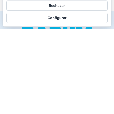
Rechazar
Configurar
Creado para los verdaderos «Disfrutones» de la vida.
Tranquil@… no irás al infierno.
Compañía
Productos
Contacto