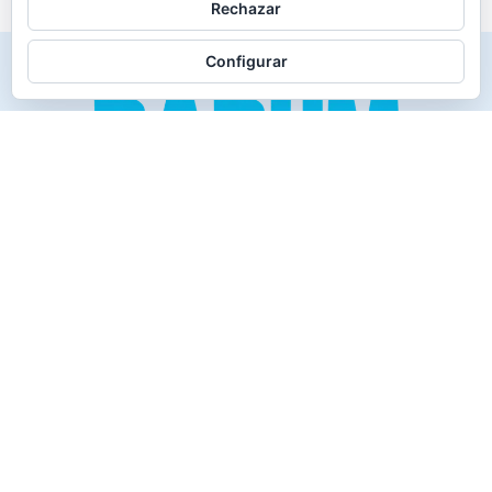
Rechazar
Configurar
Creado para los verdaderos «Disfrutones» de la vida.
Tranquil@… no irás al infierno.
Compañía
Productos
Contacto
Política de cookies