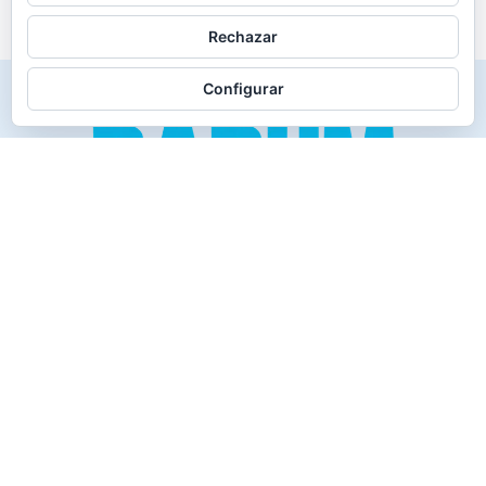
Rechazar
Configurar
Creado para los verdaderos «Disfrutones» de la vida.
Tranquil@… no irás al infierno.
Compañía
Productos
Contacto