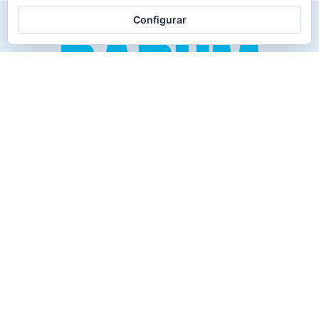
Configurar
Creado para los verdaderos «Disfrutones» de la vida.
Tranquil@… no irás al infierno.
Compañía
Productos
Contacto
Política de cookies
Reembolsos y Devoluciones