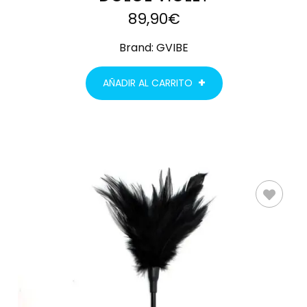
89,90
€
Brand:
GVIBE
AÑADIR AL CARRITO