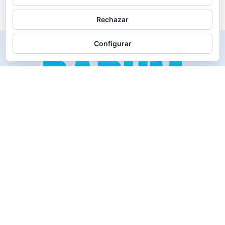
Rechazar
Configurar
Creado para los verdaderos «Disfrutones» de la vida.
Tranquil@… no irás al infierno.
Compañía
Productos
Contacto