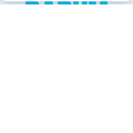
Creado para los verdaderos «Disfrutones» de la vida.
Tranquil@… no irás al infierno.
Compañía
Productos
Contacto
Política de cookies
Reembolsos y Devoluciones
Información