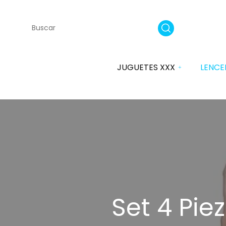
JUGUETES XXX
LENCE
Vibradores
SATISFYER
Dildos
Plugs
Anal
Set 4 Pie
Masturbadores Ella