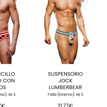
NAR
SELECCIONAR
ES
OPCIONES
CILLO
SUSPENSORIO
O CON
JOCK
OS
LUMBERBEAR
rno):
M, S
Talla (interno):
M, S
7
€
21,77
€