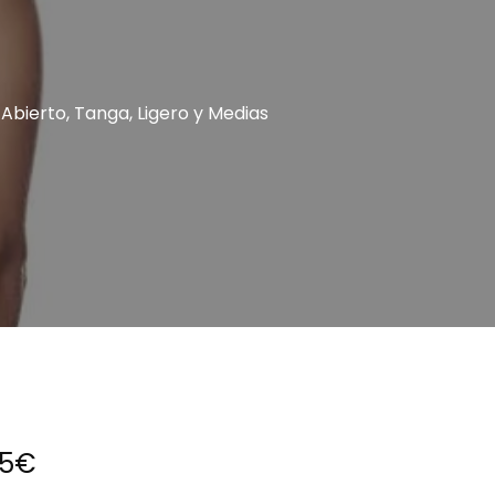
cial Gay
 Abierto, Tanga, Ligero y Medias
95
€