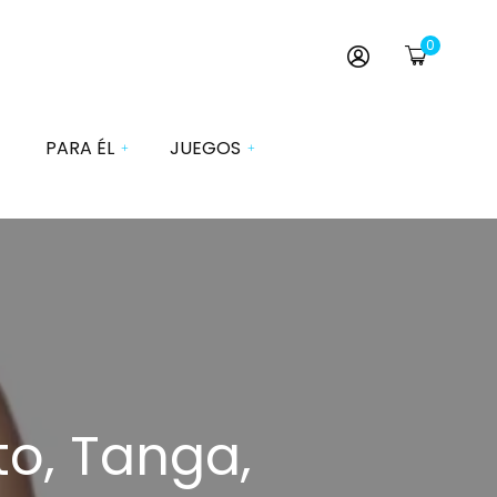
0
PARA ÉL
JUEGOS
Dados
ervativos
Esposas y Antifaces
urbadores Él
Juegos Comestibles
os Vibradores
Juegos de Cartas
muladores
Juegos de Mesa
rrolladores
to, Tanga,
Juegos de Pareja
as Pene
Disfraces
hables