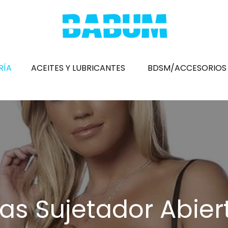
RÍA
ACEITES Y LUBRICANTES
BDSM/ACCESORIOS
Pres
Mast
Huev
Esti
Desa
zas Sujetador Abier
Fund
Hinc