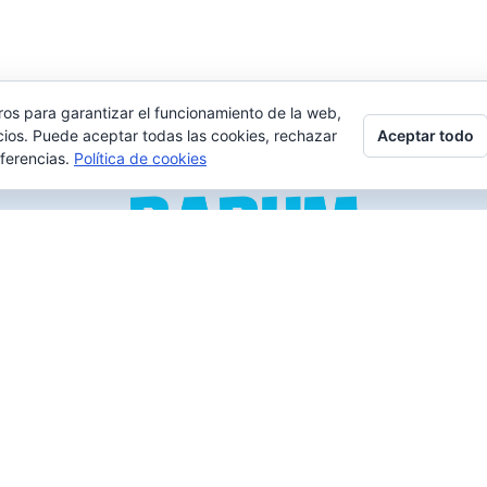
ros para garantizar el funcionamiento de la web,
Aceptar todo
cios. Puede aceptar todas las cookies, rechazar
eferencias.
Política de cookies
los verdaderos «Disfrutones» de la vida. Tranquil@… no irás
ormación
Contacto
info@babum.es
tes XXX