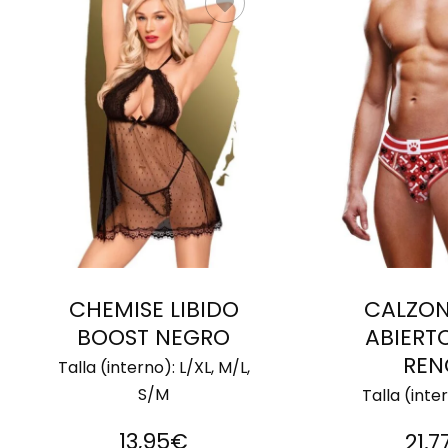
SELECCIONAR
SELECCIO
OPCIONES
OPCION
CHEMISE LIBIDO
CALZON
BOOST NEGRO
ABIERT
REN
Talla (interno):
L/XL, M/L,
S/M
Talla (inte
13,95
€
21,7