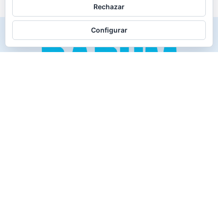
Rechazar
Configurar
Creado para los verdaderos «Disfrutones» de la vida.
Tranquil@… no irás al infierno.
Compañía
Productos
Contacto
Política de cookies