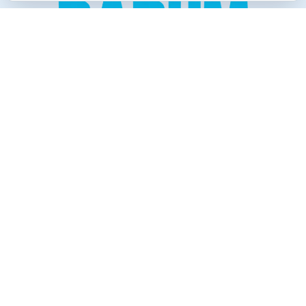
Creado para los verdaderos «Disfrutones» de la vida.
Tranquil@… no irás al infierno.
Compañía
Productos
Contacto
Política de cookies
Reembolsos y Devoluciones
Información