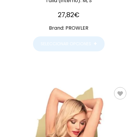
Talla (interno):
M, S
27,82
€
Brand:
PROWLER
SELECCIONAR OPCIONES