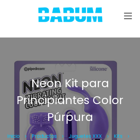
Neon Kit para
Principiantes Color
Púrpura
Inicio
Productos
Juguetes XXX
Kits