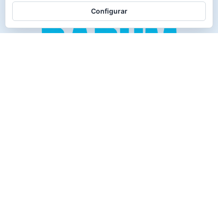
Configurar
Creado para los verdaderos «Disfrutones» de la vida.
Tranquil@… no irás al infierno.
Compañía
Productos
Contacto
Política de cookies
Reembolsos y Devoluciones